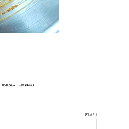
=ld_0502&wr_id=30443
[더보기]