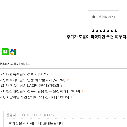
추천하기 : 1
▲▲▲▲▲▲▲
후기가 도움이 되셨다면 추천 꼭 부탁
영업레시피후기 최신글
06-22] 대령숙수님의 섞박지 [S0242]
1
06-22] 쉐프케이님의 명품 바싹불고기 [S79287]
2
06-22] 대령숙수님의 LA갈비양념 [S79133]
1
-03-23] 한상대첩님의 정육식당용 한우 된장찌개 [P70014]
1
-03-23] 희망이님의 간장베이스의 진미채 [P39255]
1
운영자
2018-11-15 (목) 17:20
후기선물 레시피(머니) 보내드립니다