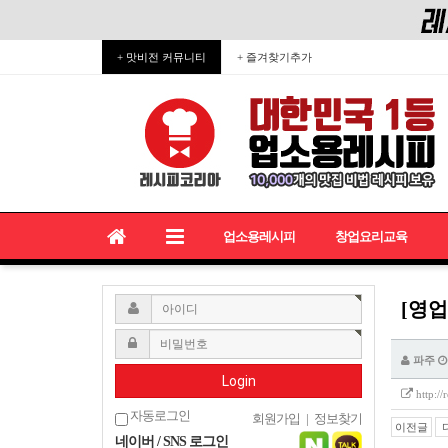
+ 맛비전 커뮤니티
+ 즐겨찾기추가
업소용레시피
창업요리교육
[영업
파주
Login
http:/
자동로그인
회원가입
|
정보찾기
이전글
네이버 / SNS 로그인