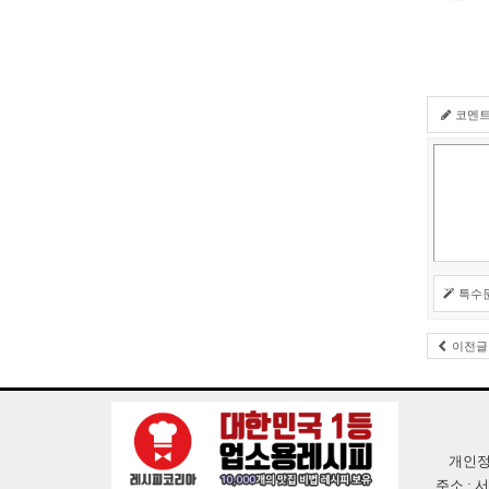
코멘
특수
이전글
개인정
주소 : 