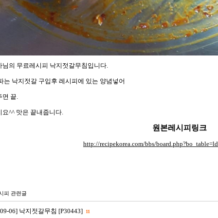
님의 무료레시피 낙지젓갈무침입니다.
파는 낙지젓갈 구입후 레시피에 있는 양념넣어
면 끝.
요^^ 맛은 끝내줍니다.
원본레시피링크
http://recipekorea.com/bbs/board.php?bo_table
시피 관련글
8-09-06] 낙지젓갈무침 [P30443]
11