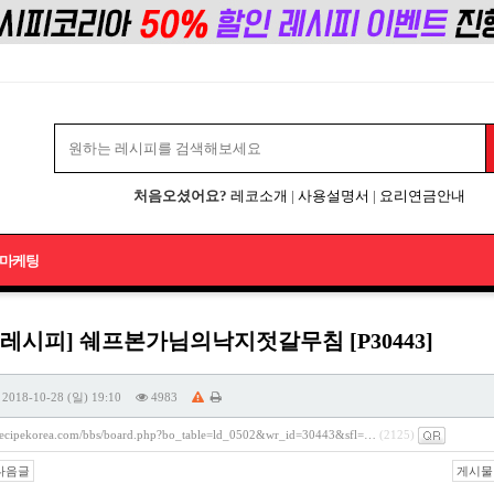
처음오셨어요?
레코소개
|
사용설명서
|
요리연금안내
마케팅
레시피] 쉐프본가님의낙지젓갈무침 [P30443]
2018-10-28 (일) 19:10
4983
/recipekorea.com/bbs/board.php?bo_table=ld_0502&wr_id=30443&sfl=…
(2125)
다음글
게시물 주소