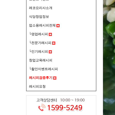
레코요리사소개
식당창업정보
업소용레시피전체
└영업레시피
└전문가레시피
└인기레시피
창업교육레시피
└할인이벤트레시피
레시피검증후기
레시피요청