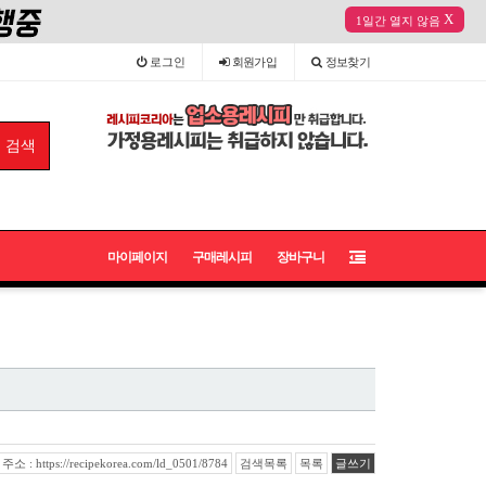
X
1일간 열지 않음
로그인
회원
가입
정보
찾기
마이페이지
구매레시피
장바구니
 : https://recipekorea.com/ld_0501/8784
검색목록
목록
글쓰기