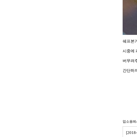
쉐프본가
시중에 
버무려주
간단하지
업소용레
[201