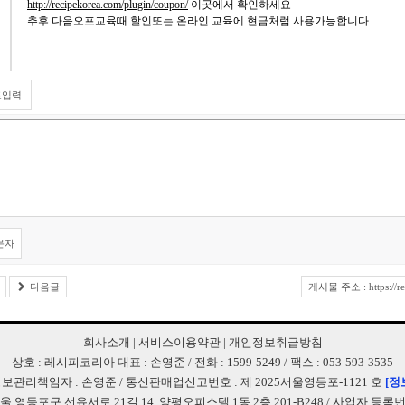
http://recipekorea.com/plugin/coupon/
이곳에서 확인하세요
추후 다음오프교육때 할인또는 온라인 교육에 현금처럼 사용가능합니다
트입력
문자
다음글
게시물 주소 : https://re
회사소개
|
서비스이용약관
|
개인정보취급방침
상호 : 레시피코리아 대표 : 손영준 / 전화 : 1599-5249 / 팩스 : 053-593-3535
보관리책임자 : 손영준 / 통신판매업신고번호 : 제 2025서울영등포-1121 호
[정
서울 영등포구 선유서로 21길 14, 양평오피스텔 1동 2층 201-B248 / 사업자 등록번호 