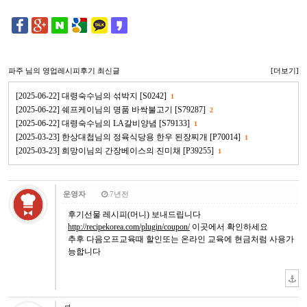
파주
님의 영업레시피후기 최신글
[더보기]
[2025-06-22] 대령숙수님의 섞박지 [S0242]
1
[2025-06-22] 쉐프케이님의 명품 바싹불고기 [S79287]
2
[2025-06-22] 대령숙수님의 LA갈비양념 [S79133]
1
[2025-03-23] 한상대첩님의 정육식당용 한우 된장찌개 [P70014]
1
[2025-03-23] 희망이님의 간장베이스의 진미채 [P39255]
1
운영자
7년전
후기선물 레시피(머니) 보내드립니다
http://recipekorea.com/plugin/coupon/
이곳에서 확인하세요
추후 다음오프교육때 할인또는 온라인 교육에 현금처럼 사용가
능합니다