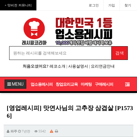
+ 맛비전 커뮤니티
로그인
가입
찾기
처음오셨어요?
레코소개
|
사용설명서
|
요리연금안내
MENU
업소용레시피
창업요리교육
마케팅
구매레시피
[영업레시피] 맛연사님의 고추장 삼겹살 [P1573
6]
파주
7년전
5542