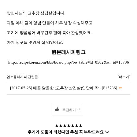
맛연사님의 고추장 삼겹살입니다.
과일 야채 갈아 양념 만들어 하루 냉장 숙성해주고
고기에 양념넣어 버무린후 팬에 볶아 완성했어요.
가게 식구들 맛있게 잘 먹었어요.
원본레시피링크
http://recipekorea.com/bbs/board.php?bo_table=ld_0502&wr_id=15736
업소용레시피 관련글
[더보기]
[2017-05-25] 매콤 달콤한 (고추장 삼겹살)입맛에 딱~ [P15736]
72
추천하기 : 2
▲▲▲▲▲▲▲
후기가 도움이 되셨다면 추천 꼭 부탁드려요 ^^