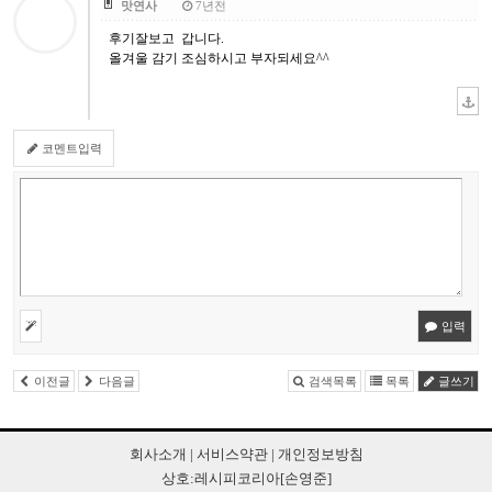
맛연사
7년전
후기잘보고 갑니다.
올겨울 감기 조심하시고 부자되세요^^
코멘트입력
입력
이전글
다음글
검색목록
목록
글쓰기
회사소개
|
서비스약관
|
개인정보방침
상호:레시피코리아[손영준]