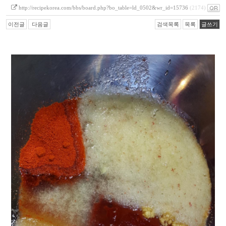
http://recipekorea.com/bbs/board.php?bo_table=ld_0502&wr_id=15736
(2174)
이전글
다음글
검색목록
목록
글쓰기