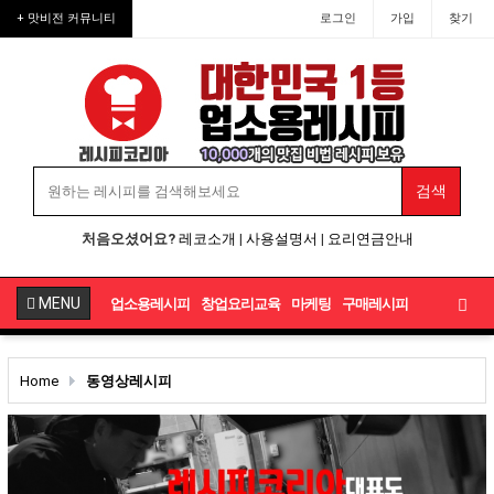
+ 맛비전 커뮤니티
로그인
가입
찾기
처음오셨어요?
레코소개
|
사용설명서
|
요리연금안내
MENU
업소용레시피
창업요리교육
마케팅
구매레시피
Home
동영상레시피