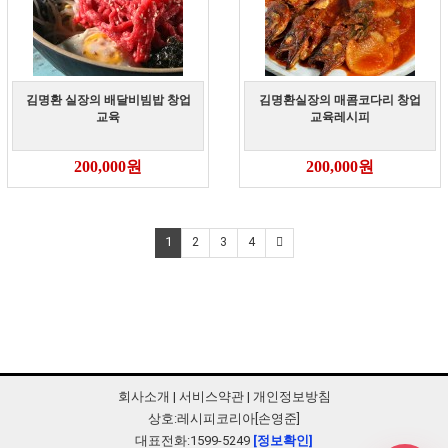
김명환 실장의 배달비빔밥 창업
김명환실장의 매콤코다리 창업
교육
교육레시피
200,000원
200,000원
1
2
3
4
회사소개
|
서비스약관
|
개인정보방침
상호:레시피코리아[손영준]
대표전화:1599-5249
[정보확인]