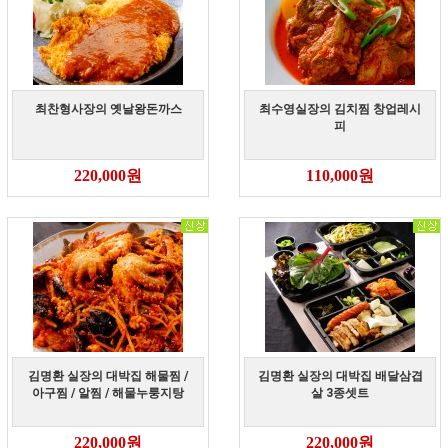
최찬형사장의 옛날왕돈까스
최수영실장의 김치찜 창업레시
피
220,000원
110,000원
김명환 실장의 대박집 해물찜 /
김명환 실장의 대박집 배달삼겹
아구찜 / 알찜 / 해물누룽지탕
살 3종셋트
220,000원
220,000원