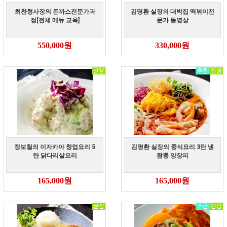
최찬형사장의 돈까스전문가과
김명환 실장의 대박집 떡볶이전
정[전체 메뉴 교육]
문가 동영상
550,000원
330,000원
정보철의 이자카야 창업요리 5
김명환 실장의 중식요리 3탄 냉
탄 닭다리살요리
짬뽕 양장피
165,000원
165,000원