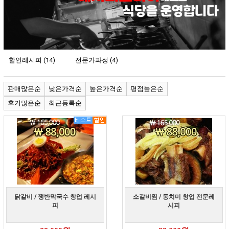
할인레시피 (14)
전문가과정 (4)
판매많은순
낮은가격순
높은가격순
평점높은순
후기많은순
최근등록순
닭갈비 / 쟁반막국수 창업 레시
소갈비찜 / 동치미 창업 전문레
피
시피