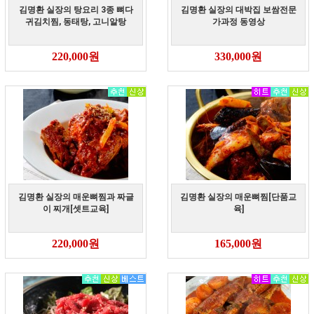
김명환 실장의 탕요리 3종 뼈다
김명환 실장의 대박집 보쌈전문
귀김치찜, 동태탕, 고니알탕
가과정 동영상
220,000원
330,000원
김명환 실장의 매운뼈찜과 짜글
김명환 실장의 매운뼈찜[단품교
이 찌개[셋트교육]
육]
220,000원
165,000원