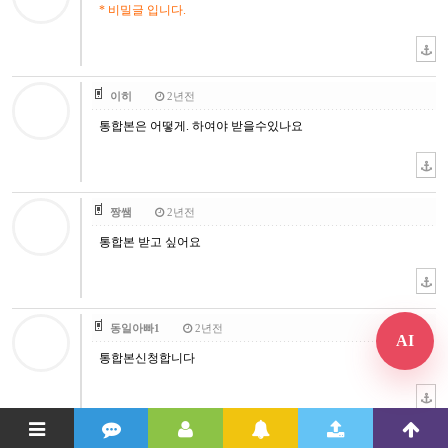
* 비밀글 입니다.
이히
2년전
통합본은 어떻게. 하여야 받을수있나요
짱쌤
2년전
통합본 받고 싶어요
동일아빠1
2년전
AI
통합본신청합니다
화미
2년전