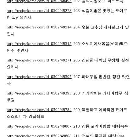
http://recipekorea.com/ld_0502/48493
202 갈릭디핑소스 퍼스트쿡
http://recipekorea.com/ld_0502/49273
203 식감이좋은 맛있는 오이무
침 실전요리사
http://recipekorea.com/ld_0502/49514
204 숯불 고추장 돼지불고기 맛
연사
http://recipekorea.com/ld_0502/49515
205 소세지야채볶음(쏘야)맥주
안주 맛연사
http://recipekorea.com/ld_0502/49271
206 간단한 대박집 무생채 실전
요리사
http://recipekorea.com/ld_0502/49507
207 파래무침 밑반찬, 정찬 맛연
사
http://recipekorea.com/ld_0502/49393
208 기가막히는 와사비쌈무 심
우권
http://recipekorea.com/ld_0502/49784
209 특별하고 이국적인 요거트
소스입니다 임달쉐프
http://recipekorea.com/ld_0502/49807
210 강릉 꼬막비빔밥 대령숙수
http://recipekorea.com/ld_0502/49808
211 전설의 풀김치 대령숙수