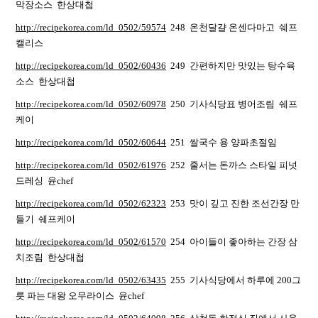
막장소스 한상대첩
http://recipekorea.com/ld_0502/59574
248 온천달걀 온센다마고 쉐프
캘리스
http://recipekorea.com/ld_0502/60436
249 간편하지만 맛있는 탕수육
소스 한상대첩
http://recipekorea.com/ld_0502/60978
250 기사식당표 병어조림 쉐프
케이
http://recipekorea.com/ld_0502/60644
251 쌀국수 용 양파초절임
http://recipekorea.com/ld_0502/61976
252 줄서는 돈까스 스타일 피넛
드레싱 윤chef
http://recipekorea.com/ld_0502/62323
253 맛이 깊고 진한 조선간장 만
들기 쉐프케이
http://recipekorea.com/ld_0502/61570
254 아이들이 좋아하는 간장 삼
치조림 한상대첩
http://recipekorea.com/ld_0502/63435
255 기사식당에서 하루에 200그
릇 파는 대왕 오무라이스 윤chef