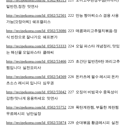
http://recipekorea.com/ld_0502/49513
221 오이고추된장무침(아삭이)
밑반찬,정찬 맛연사
http://recipekorea.com/ld_0502/52501
222 만능 짱아찌소스 겸용 사용
가능[갓장아찌] 쉐프캘리스
http://recipekorea.com/ld_0502/53086
223 매콤꽈리고추멸치볶음-정
식 반찬으로 잘나가요 쉐프본가
http://recipekorea.com/ld_0502/53333
224 오일 파스타 개념정리, 맛있
는 해산물 오일파스타 클래씨
http://recipekorea.com/ld_0502/53466
225 초간단 밑반찬6탄 꽈리고추
찜입니다 실전요리사
http://recipekorea.com/ld_0502/54569
226 돈카츠에 필수 레시피 돈카
츠소스 레시피 입니다 심우권
http://recipekorea.com/ld_0502/55042
227 오징어 비빔국수 중독성이
강한/맛나게 응용하세요 맛연사
http://recipekorea.com/ld_0502/55752
228 폭탄계란찜, 부들한 계란찜
무료레시피 낭만실장
http://recipekorea.com/ld_0502/55874
229 순대볶음 황금레시피 실전