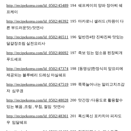
http://recipekorea.com/ld_0502/45489
194 쉐프케이의 양파 장아찌 쉐
프케이
http://recipekorea.com/ld_0502/46392
195 마카로니 샐러드 (차원이 다
른 부드러운맛) 맛연사
http://recipekorea.com/ld_0502/46511
196 밑반찬4탄 진짜진짜 맛있는
달걀장조림 실전요리사
http://recipekorea.com/ld_0502/46692
197 족보 있는 업소용 된장찌개
푸드셰프
http://recipekorea.com/ld_0502/47374
198 [동영상]한정식의 앞요리에
제공되는 블루베리 드레싱 마실쉐프
http://recipekorea.com/ld_0502/47519
199 쭉쭉늘어나는 알리고치즈감
자 심우권
http://recipekorea.com/ld_0502/48028
200 맛간장 /다용도로 활용할수
있는 볶음 ,조림 , 무침, 절임 맛연사
http://recipekorea.com/ld_0502/48361
201 폭신폭신 포카치아 피자도
우 임달쉐프