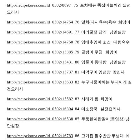
http://recipekorea.com/ld_0502/8897
75 포차메뉴 똥집마늘튀김 실전
요리사
http://recipekorea.com/ld_0502/14754
76 멸치(다시육수)육수 희망이
http://recipekorea.com/ld_0502/14691
77 어리굴젖 담기 낭만실장
http://recipekorea.com/ld_0502/14750
78 양배추양파 소스 대령숙수
http://recipekorea.com/ld_0502/15385
79 골뱅이 무침 희망이
http://recipekorea.com/ld_0502/15431
80 양푼이 동태탕 낭만실장
http://recipekorea.com/ld_0502/15737
81 더덕구이 양념장 맛연사
http://recipekorea.com/ld_0502/15633
82 누구나좋아하는 부대찌개 실
전요리사
http://recipekorea.com/ld_0502/15582
83 시레기 찜 희망이
http://recipekorea.com/ld_0502/16394
84 미소장국 실전요리사
http://recipekorea.com/ld_0502/16538
85 두툼한계란말이(동영상) 낭
만실장
http://recipekorea.com/ld_0502/16783
86 고기집 필수반찬 무생채 쉐