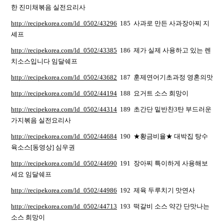
한 진미채볶음 실전요리사
http://recipekorea.com/ld_0502/43296
185 사과로 만든 사과장아찌 지
셰프
http://recipekorea.com/ld_0502/43385
186 제가 실제 사용하고 있는 렌
치소스입니다 임달쉐프
http://recipekorea.com/ld_0502/43682
187 훈제연어기초과정 영혼의맛
http://recipekorea.com/ld_0502/44194
188 요거트 소스 희망이
http://recipekorea.com/ld_0502/44314
189 초간단 밑반찬3탄 부드러운
가지볶음 실전요리사
http://recipekorea.com/ld_0502/44684
190 ★황금비율★ 대박집 탕수
육소스[동영상] 심우권
http://recipekorea.com/ld_0502/44690
191 장아찌 특이하게 사용해보
세요 임달쉐프
http://recipekorea.com/ld_0502/44986
192 제육 두루치기 맛연사
http://recipekorea.com/ld_0502/44713
193 떡갈비 소스 약간 단맛나는
소스 희망이