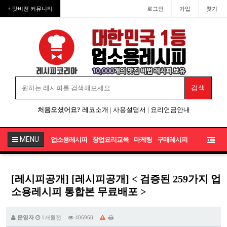
+ 맛비전 커뮤니티
로그인
가입
찾기
처음오셨어요?
레코소개
|
사용설명서
|
요리연금안내
MENU
업소용레시피
창업요리교육
마케팅
구매레시피
[레시피공개] [레시피공개] < 검증된 259가지 업
소용레시피 통합본 무료배포 >
운영자
1개월전
406968