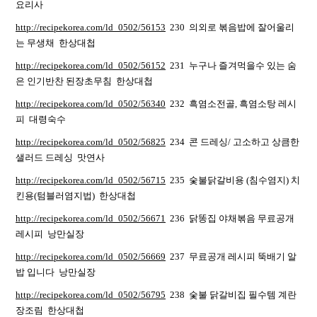
요리사
http://recipekorea.com/ld_0502/56153
230 의외로 볶음밥에 잘어울리
는 무생채 한상대첩
http://recipekorea.com/ld_0502/56152
231 누구나 즐겨먹을수 있는 숨
은 인기반찬 된장초무침 한상대첩
http://recipekorea.com/ld_0502/56340
232 흑염소전골, 흑염소탕 레시
피 대령숙수
http://recipekorea.com/ld_0502/56825
234 콘 드레싱/ 고소하고 상큼한
샐러드 드레싱 맛연사
http://recipekorea.com/ld_0502/56715
235 숯불닭갈비용 (침수염지) 치
킨용(텀블러염지법) 한상대첩
http://recipekorea.com/ld_0502/56671
236 닭똥집 야채볶음 무료공개
레시피 낭만실장
http://recipekorea.com/ld_0502/56669
237 무료공개 레시피 뚝배기 알
밥 입니다 낭만실장
http://recipekorea.com/ld_0502/56795
238 숯불 닭갈비집 필수템 계란
장조림 한상대첩