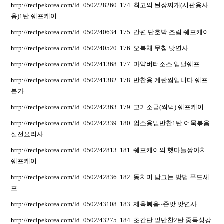
http://recipekorea.com/ld_0502/28260
174 최고의 된장찌개(시판용사
용)1탄 쉐프케이
http://recipekorea.com/ld_0502/40634
175 간편 단호박 조림 쉐프케이
http://recipekorea.com/ld_0502/40520
176 오복채 무침 맛연사
http://recipekorea.com/ld_0502/41368
177 마약버터소스 임달쉐프
http://recipekorea.com/ld_0502/41382
178 반찬용 계란찜입니다 쉐프
본가
http://recipekorea.com/ld_0502/42363
179 고기소금(찍먹) 쉐프케이
http://recipekorea.com/ld_0502/42339
180 업소용밑반찬1탄 어묵볶음
실전요리사
http://recipekorea.com/ld_0502/42813
181 쉐프케이의 햇마늘짱아치
쉐프케이
http://recipekorea.com/ld_0502/42836
182 동치미 담그는 방법 푸드셰
프
http://recipekorea.com/ld_0502/43108
183 제육볶음~존맛 맛연사
http://recipekorea.com/ld_0502/43275
184 초간단 밑반찬2탄 중독성강