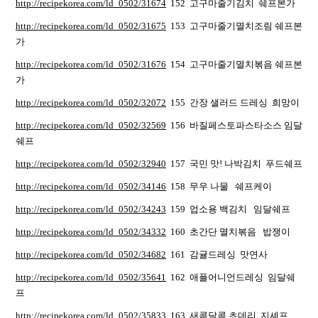
http://recipekorea.com/ld_0502/31674
152 고구마줄기김치 쉐프본가
http://recipekorea.com/ld_0502/31675
153 고구마줄기멸치조림 쉐프본
가
http://recipekorea.com/ld_0502/31676
154 고구마줄기멸치볶음 쉐프본
가
http://recipekorea.com/ld_0502/32072
155 간장 샐러드 드레싱 희망이
http://recipekorea.com/ld_0502/32569
156 바질페스토파스타소스 임달
쉐프
http://recipekorea.com/ld_0502/32940
157 국민 맛! 나박김치 푸드쉐프
http://recipekorea.com/ld_0502/34146
158 무우 나물 쉐프케이
http://recipekorea.com/ld_0502/34243
159 업소용 백김치 임달쉐프
http://recipekorea.com/ld_0502/34332
160 초간단 멸치볶음 밥쟁이
http://recipekorea.com/ld_0502/34682
161 감귤드레싱 맛연사
http://recipekorea.com/ld_0502/35641
162 애플어니언드레싱 임달쉐
프
http://recipekorea.com/ld_0502/35833
163 새콤달콤 초데리 지셰프