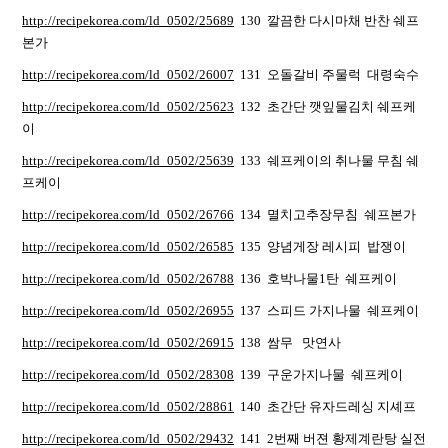
http://recipekorea.com/ld_0502/25689
130 깔끔한 다시마채 반찬 쉐프
본가
http://recipekorea.com/ld_0502/26007
131 오돌갈비 주물럭 대령숙수
http://recipekorea.com/ld_0502/25623
132 초간단 깻잎물김치 쉐프케
이
http://recipekorea.com/ld_0502/25639
133 쉐프케이의 취나물 무침 쉐
프케이
http://recipekorea.com/ld_0502/26766
134 멸치고추장무침 쉐프본가
http://recipekorea.com/ld_0502/26585
135 양념게장 레시피 밥쟁이
http://recipekorea.com/ld_0502/26788
136 호박나물1탄 쉐프케이
http://recipekorea.com/ld_0502/26955
137 스피드 가지나물 쉐프케이
http://recipekorea.com/ld_0502/26915
138 쌈무 맛연사
http://recipekorea.com/ld_0502/28308
139 구운가지나물 쉐프케이
http://recipekorea.com/ld_0502/28861
140 초간단 유자드레싱 지셰프
http://recipekorea.com/ld_0502/29432
141 2번째 버젼 황제계란탕 실전