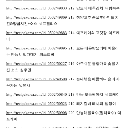
http://recipekorea.com/ld_0502/49833
212 남도식 배추김치 대령숙수
http://recipekorea.com/ld_0502/49869
213 청양고추 순살후라이드 치
킨&양념치킨+소스 쉐프캘리스
http://recipekorea.com/ld_0502/49883
214 쉐프케이의 고깃장 쉐프케
이
http://recipekorea.com/ld_0502/49895
215 모든 매운탕요리에 어울리
는 만능 비법다대기 퍼스트쿡
http://recipekorea.com/ld_0502/50227
216 아주쉬운 불향가득 숯불 치
킨 소스 심우권
http://recipekorea.com/ld_0502/49508
217 순대볶음 매콤하니 손이 자
꾸가는 맛연사
http://recipekorea.com/ld_0502/50840
218 만능 모듬짱아치 쉐프케이
http://recipekorea.com/ld_0502/50523
219 돼지갈비 레시피 밥쟁이
http://recipekorea.com/ld_0502/50908
220 만능해물육수(멀티육수) 쉐
프케이