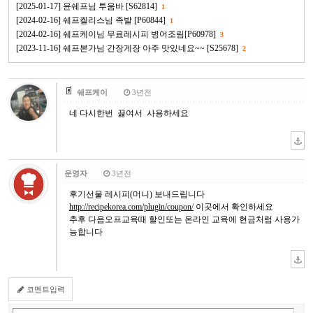
[2025-01-17] 윤쉐프님 투움바 [S62814]
1
[2024-02-16] 쉐프켈리스님 족발 [P60844]
1
[2024-02-16] 쉐프케이님 무료레시피 병어조림[P60978]
3
[2023-11-16] 쉐프본가님 간장게장 아주 맛있네요~~ [S25678]
2
쉐프케이
3년전
네 다시한번 끓여서 사용하세요
운영자
3년전
후기선물 레시피(머니) 보내드립니다
http://recipekorea.com/plugin/coupon/
이곳에서 확인하세요
추후 다음오프교육때 할인또는 온라인 교육에 현금처럼 사용가
능합니다
코멘트입력