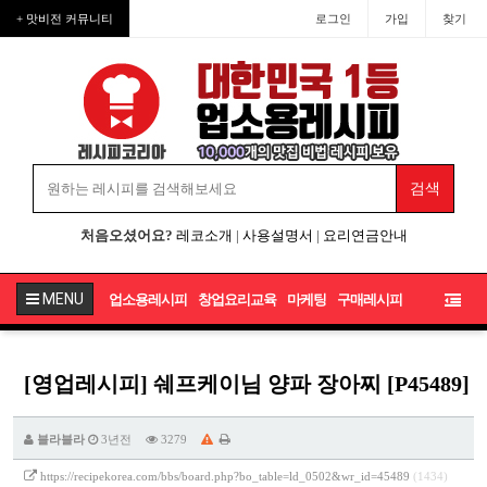
+ 맛비전 커뮤니티
로그인
가입
찾기
처음오셨어요?
레코소개
|
사용설명서
|
요리연금안내
MENU
업소용레시피
창업요리교육
마케팅
구매레시피
[영업레시피] 쉐프케이님 양파 장아찌 [P45489]
블라블라
3년전
3279
https://recipekorea.com/bbs/board.php?bo_table=ld_0502&wr_id=45489
(1434)