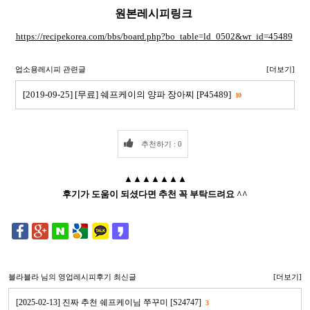
원본레시피링크
https://recipekorea.com/bbs/board.php?bo_table=ld_0502&wr_id=45489
업소용레시피 관련글
[더보기]
[2019-09-25] [무료] 쉐프케이의 양파 장아찌 [P45489]
10
추천하기 : 0
▲▲▲▲▲▲▲
후기가 도움이 되셨다면 추천 꼭 부탁드려요 ^^
블라블라
님의 영업레시피후기 최신글
[더보기]
[2025-02-13] 진짜 추천 쉐프케이님 쭈꾸미 [S24747]
3