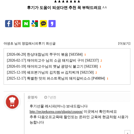
▲▲▲▲▲▲▲
후기가 도움이 되셨다면 추천 꼭 부탁드려요 ^^
야생초
님의 영업레시피후기 최신글
[더보기]
[2026-06-29] 한상대첩님의 쭈꾸미 볶음 [S83584]
1
[2026-02-17] 재야의고수 님의 소금 돼지갈비 구이 [S82337]
2
[2026-01-19] 재야의고수님의 옛날 광양식 불고기 [S82338]
1
[2025-12-19] 쉐프본가님의 김치찜 or 김치찌개 [S82150]
2
[2025-12-17] 특별한 맛의 퍼스트쿡님의 돼지갈비소스 [P49894]
1
운영자
7년전
후기선물 레시피(머니) 보내드립니다
http://recipekorea.com/plugin/coupon/
이곳에서 확인하세요
추후 다음오프교육때 할인또는 온라인 교육에 현금처럼 사용가
능합니다