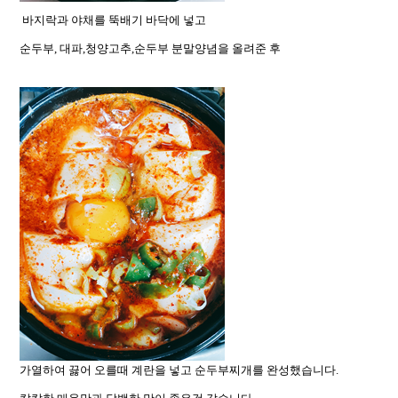
바지락과 야채를 뚝배기 바닥에 넣고
순두부, 대파,청양고추,순두부 분말양념을 올려준 후
가열하여 끓어 오를때 계란을 넣고 순두부찌개를 완성했습니다.