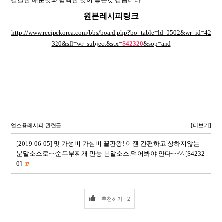
칼칼한 매운맛과 담백한 맛이 좋은것 같습니다.
원본레시피링크
http://www.recipekorea.com/bbs/board.php?bo_table=ld_0502&wr_id=42
320&sfl=wr_subject&stx=
S42320
&sop=and
업소용레시피 관련글
[더보기]
[2019-06-05] 맛 가성비 가심비 끝판왕! 이젠 간편하고 상하지않는
분말소스로~~순두부찌개 만능 분말소스.먹어봐야 안다~~^^ [S4232
0]
37
추천하기 : 2