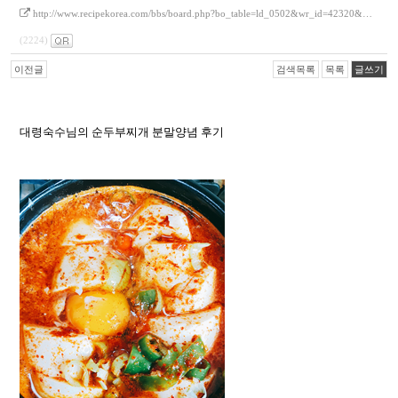
http://www.recipekorea.com/bbs/board.php?bo_table=ld_0502&wr_id=42320&…
(2224)
이전글
검색목록
목록
글쓰기
대령숙수님의 순두부찌개 분말양념 후기