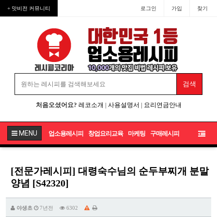
+ 맛비전 커뮤니티
로그인
가입
찾기
처음오셨어요?
레코소개
|
사용설명서
|
요리연금안내
MENU
업소용레시피
창업요리교육
마케팅
구매레시피
[전문가레시피] 대령숙수님의 순두부찌개 분말
양념 [S42320]
야생초
7년전
6302