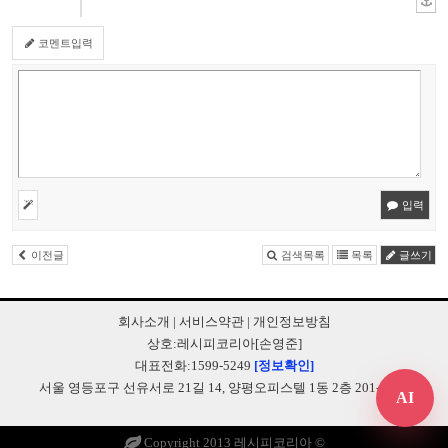
코멘트입력
입력
이전글
검색목록
목록
글쓰기
회사소개
|
서비스약관
|
개인정보방침
상호:레시피코리아[손영준]
대표전화:1599-5249
[정보확인]
서울 영등포구 선유서로 21길 14, 양평오피스텔 1동 2층 201-B248
AI
Copyright 2013 레시피코리아 ©