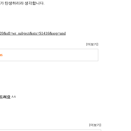
가 탄생하리라 생각합니다
.
1520&sfl=wr_subject&stx=S1416&sop=and
[더보기]
85
드려요 ^^
[더보기]