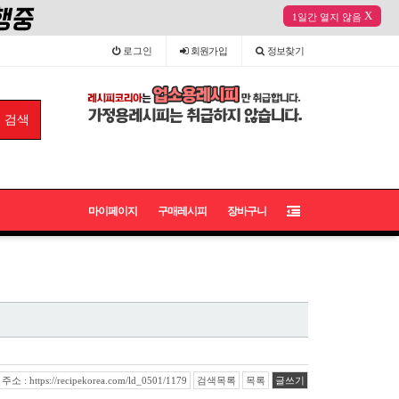
X
1일간 열지 않음
로그인
회원
가입
정보
찾기
마이페이지
구매레시피
장바구니
 : https://recipekorea.com/ld_0501/1179
검색목록
목록
글쓰기