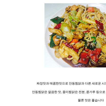
짜장맛과 매콤한맛으로 안동찜닭과 다른 새로운 시도
안동찜닭은 깔끔한 맛
,
풍미찜닭은 전분
,
콩가루 등으로
몰론 맛은 좋습니다