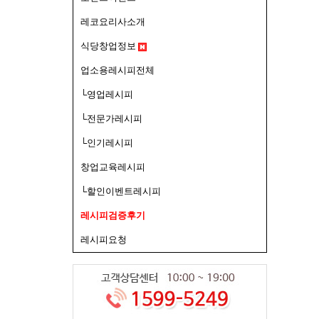
레코요리사소개
식당창업정보
업소용레시피전체
└영업레시피
└전문가레시피
└인기레시피
창업교육레시피
└할인이벤트레시피
레시피검증후기
레시피요청