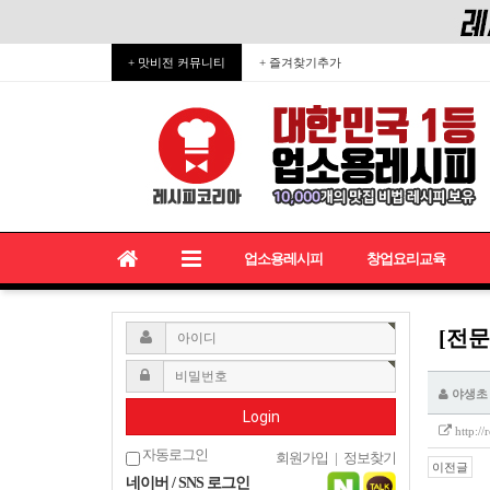
+ 맛비전 커뮤니티
+ 즐겨찾기추가
업소용레시피
창업요리교육
[전문
야생초
Login
http:/
자동로그인
회원가입
|
정보찾기
이전글
네이버 / SNS 로그인