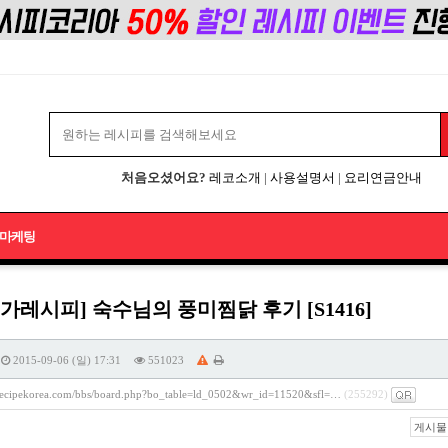
처음오셨어요?
레코소개
|
사용설명서
|
요리연금안내
마케팅
가레시피] 숙수님의 풍미찜닭 후기 [S1416]
2015-09-06 (일) 17:31
551023
/recipekorea.com/bbs/board.php?bo_table=ld_0502&wr_id=11520&sfl=…
(255292)
게시물 주소