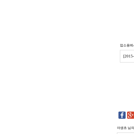
업소용레
[201
야생초
님의