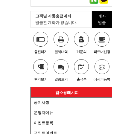
고객님 자동충전계좌
계좌
발급된 계좌가 없습니다.
발급
충전하기
결제내역
1:1문의
파트너신청
후기보기
알림보기
출석부
레시피등록
업소용레시피
공지사항
운영자메뉴
이벤트등록
포인트이벤트