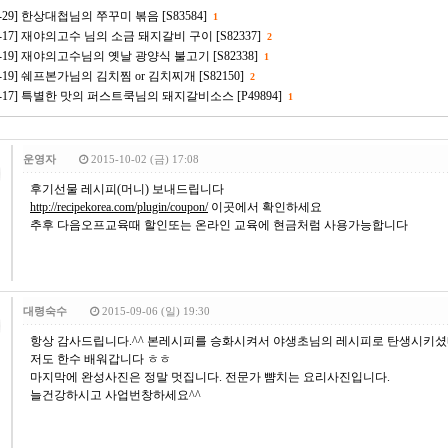
06-29] 한상대첩님의 쭈꾸미 볶음 [S83584]
1
02-17] 재야의고수 님의 소금 돼지갈비 구이 [S82337]
2
-01-19] 재야의고수님의 옛날 광양식 불고기 [S82338]
1
12-19] 쉐프본가님의 김치찜 or 김치찌개 [S82150]
2
-12-17] 특별한 맛의 퍼스트쿡님의 돼지갈비소스 [P49894]
1
운영자
2015-10-02 (금) 17:08
후기선물 레시피(머니) 보내드립니다
http://recipekorea.com/plugin/coupon/
이곳에서 확인하세요
추후 다음오프교육때 할인또는 온라인 교육에 현금처럼 사용가능합니다
대령숙수
2015-09-06 (일) 19:30
항상 감사드립니다.^^ 본레시피를 승화시켜서 야생초님의 레시피로 탄생시키셨
저도 한수 배워갑니다 ㅎㅎ
마지막에 완성사진은 정말 멋집니다. 전문가 뺨치는 요리사진입니다.
늘건강하시고 사업번창하세요^^