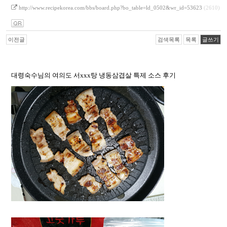
http://www.recipekorea.com/bbs/board.php?bo_table=ld_0502&wr_id=53623
(2610)
이전글
검색목록
목록
글쓰기
대령숙수님의 여의도 서xxx탕 냉동삼겹살 특제 소스 후기