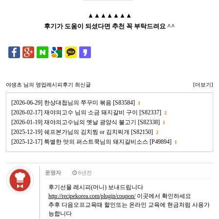
▲▲▲▲▲▲▲
후기가 도움이 되셨다면 추천 꼭 부탁드려요 ^^
야생초
님의 영업레시피후기 최신글
[더보기]
[2026-06-29] 한상대첩님의 쭈꾸미 볶음 [S83584]
1
[2026-02-17] 재야의고수 님의 소금 돼지갈비 구이 [S82337]
2
[2026-01-19] 재야의고수님의 옛날 광양식 불고기 [S82338]
1
[2025-12-19] 쉐프본가님의 김치찜 or 김치찌개 [S82150]
2
[2025-12-17] 특별한 맛의 퍼스트쿡님의 돼지갈비소스 [P49894]
1
운영자
6년전
후기선물 레시피(머니) 보내드립니다
http://recipekorea.com/plugin/coupon/
이곳에서 확인하세요
추후 다음오프교육때 할인또는 온라인 교육에 현금처럼 사용가
능합니다