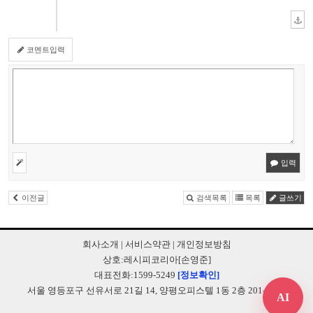
코멘트입력
입력
이전글
검색목록
목록
글쓰기
회사소개
|
서비스약관
|
개인정보방침
상호:레시피코리아[손영준]
대표전화:1599-5249
[정보확인]
서울 영등포구 선유서로 21길 14, 양평오피스텔 1동 2층 201-B248
AI