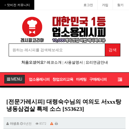
+ 맛비전 커뮤니티
로그인
가입
찾기
처음오셨어요?
레코소개
|
사용설명서
|
요리연금안내
MENU
업소용레시피
창업요리교육
마케팅
구매레시피
[전문가레시피] 대령숙수님의 여의도 서xxx탕
냉동삼겹살 특제 소스 [S53623]
야생초
6년전
8572