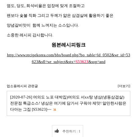
염도, 당도, 희석비율은 업장에 맞게 조절하고
팬보다 숯불 직화 그리고 두께가 얇은 삼겹살에 활용하기 좋은
양념갈비맛이 함께 느껴지는 소스입니다.
소중한 레시피 감사합니다.
원본레시피링크
http://www.recipekorea.com/bbs/board.php?bo_table=ld_0502&wr_id=53
623&sfl=wr_subject&stx=
S53623
&sop=and
업소용레시피 관련글
[더보기]
[2020-07-26] 여의도 노포 대박집)여의도 서xx탕 냉삼(냉동삼겹살)
전문점 특급소스! 냉삼은 여기에 담가서 구워야 제맛! 알만한사람은
다아는 그집 [S53623]~~
34
추천하기 : 1