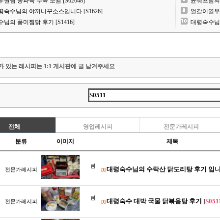
우권님 동파육 수육 보쌈 [S62648]
윤쉐프님의 
령숙수님의 야끼니꾸소스입니다 [S1626]
얼갈이열무김치
수님의 풍미찜닭 후기 [S1416]
대령숙수님 동
가 있는 레시피는 1:1 게시판에 글 남겨주세요
전체
영업레시피
전문가레시피
분류
이미지
제목
대령숙수님의 수락산 닭도리탕 후기 입니다
전문가레시피
[1]
대령숙수 대박 국물 닭볶음탕 후기 [
S051
전문가레시피
[1]