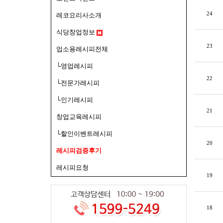
24
레코요리사소개
식당창업정보
23
업소용레시피전체
└영업레시피
22
└전문가레시피
└인기레시피
21
창업교육레시피
└할인이벤트레시피
20
레시피검증후기
레시피요청
19
18