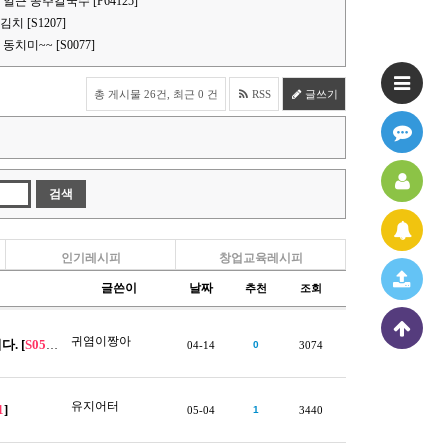
얼큰 공주칼국수 [P64125]
 [S1207]
치미~~ [S0077]
총 게시물 26건, 최근 0 건
RSS
글쓰기
인기레시피
창업교육레시피
글쓴이
날짜
추천
조회
귀염이짱아
. [
S0511
]
04-14
0
3074
유지어터
1
]
05-04
1
3440