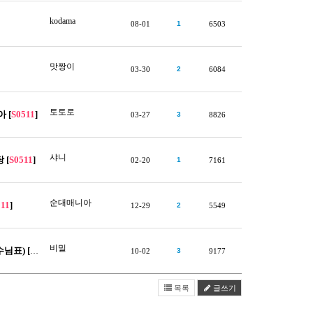
kodama
08-01
1
6503
맛짱이
03-30
2
6084
토토로
 [
S0511
]
03-27
3
8826
샤니
 [
S0511
]
02-20
1
7161
순대매니아
511
]
12-29
2
5549
비밀
님표) [
S0511
…
10-02
3
9177
목록
글쓰기