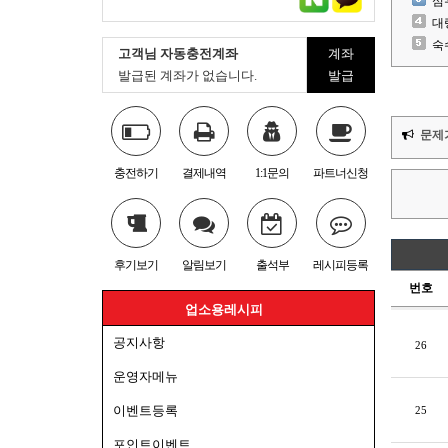
심
대
숙
고객님 자동충전계좌
계좌
발급된 계좌가 없습니다.
발급
문제
충전하기
결제내역
1:1문의
파트너신청
후기보기
알림보기
출석부
레시피등록
번호
업소용레시피
공지사항
26
운영자메뉴
이벤트등록
25
포인트이벤트