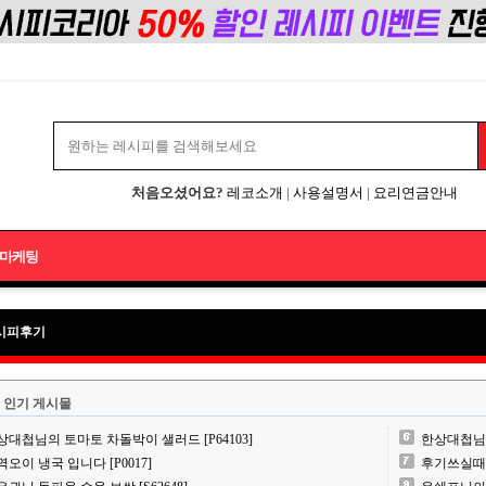
처음오셨어요?
레코소개
|
사용설명서
|
요리연금안내
마케팅
시피후기
 인기 게시물
상대첩님의 토마토 차돌박이 샐러드 [P64103]
한상대첩님의 
역오이 냉국 입니다 [P0017]
후기쓰실때