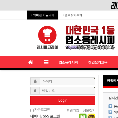
+ 맛비전 커뮤니티
+ 즐겨찾기추가
업소용레시피
창업요리교육
영업레
실시간
Login
한
자동로그인
회원가입
|
정보찾기
미
네이버 / SNS 로그인