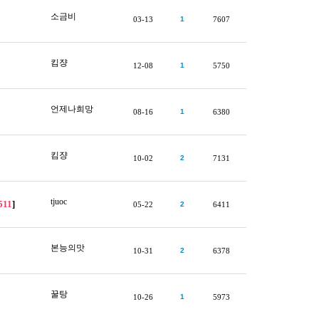
소금비
03-13
1
7607
킴쟝
12-08
1
5750
언제나희망
08-16
1
6380
킴쟝
10-02
2
7131
tjuoc
511
]
05-22
2
6411
본능의맛
10-31
2
6378
꿀탕
10-26
1
5973