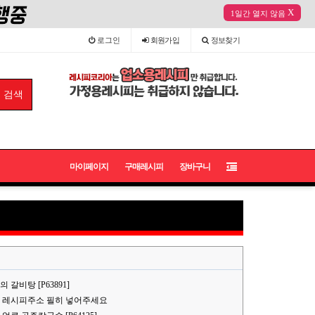
X
1일간 열지 않음
로그인
회원
가입
정보
찾기
마이페이지
구매레시피
장바구니
갈비탕 [P63891]
 레시피주소 필히 넣어주세요